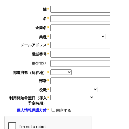
姓
名
企業名
業種
メールアドレス
電話番号
携帯電話
都道府県（所在地）
部署
役職
利用開始希望日（導入
予定時期）
個人情報保護方針
同意する