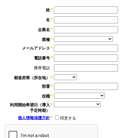
姓
名
企業名
業種
メールアドレス
電話番号
携帯電話
都道府県（所在地）
部署
役職
利用開始希望日（導入
予定時期）
個人情報保護方針
同意する